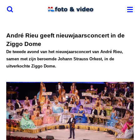
Ga
direct
naar
de
André Rieu geeft nieuwjaarsconcert in de
hoofdinhoud
Ziggo Dome
De tweede avond van het nieuwjaarsconcert van André Rieu,
samen met zijn beroemde Johann Strauss Orkest, in de
uitverkochte Ziggo Dome.