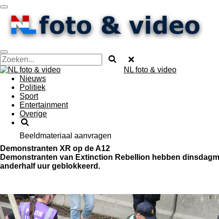
Ga
direct
naar
de
hoofdinhoud
NL foto & video
Nieuws
Politiek
Sport
Entertainment
Overige
Beeldmateriaal aanvragen
Demonstranten XR op de A12
Demonstranten van Extinction Rebellion hebben dinsdagm
anderhalf uur geblokkeerd.