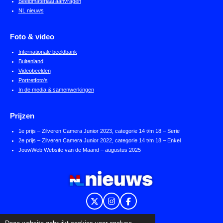
Beeldmateriaal aanvragen
NL nieuws
Foto & video
Internationale beeldbank
Buitenland
Videobeelden
Portretfoto's
In de media & samenwerkingen
Prijzen
1e prijs – Zilveren Camera Junior 2023, categorie 14 t/m 18 – Serie
2e prijs – Zilveren Camera Junior 2022, categorie 14 t/m 18 – Enkel
JouwWeb Website van de Maand – augustus 2025
X
I
F
n
a
s
c
Powered by
NL nieuws
en
JouwWeb