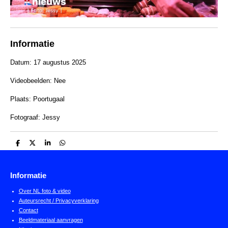
Informatie
Datum: 17 augustus 2025
Videobeelden: Nee
Plaats:
Poortugaal
Fotograaf: Jessy
D
D
S
D
e
e
h
e
l
e
a
l
e
l
r
e
n
e
n
Informatie
Over NL foto & video
Auteursrecht / Privacyverklaring
Contact
Beeldmateriaal aanvragen