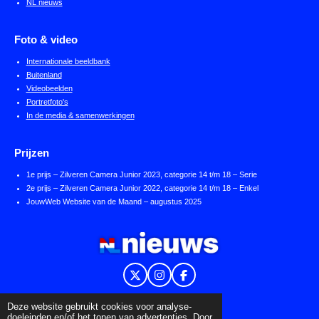
NL nieuws
Foto & video
Internationale beeldbank
Buitenland
Videobeelden
Portretfoto's
In de media & samenwerkingen
Prijzen
1e prijs – Zilveren Camera Junior 2023, categorie 14 t/m 18 – Serie
2e prijs – Zilveren Camera Junior 2022, categorie 14 t/m 18 – Enkel
JouwWeb Website van de Maand – augustus 2025
X
I
F
n
a
s
c
Powered by
NL nieuws
en
JouwWeb
Deze website gebruikt cookies voor analyse-
t
e
doeleinden en/of het tonen van advertenties. Door