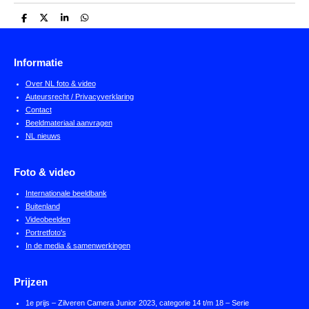
D
D
S
D
e
e
h
e
l
e
a
l
e
l
r
e
n
e
n
Informatie
Over NL foto & video
Auteursrecht / Privacyverklaring
Contact
Beeldmateriaal aanvragen
NL nieuws
Foto & video
Internationale beeldbank
Buitenland
Videobeelden
Portretfoto's
In de media & samenwerkingen
Prijzen
1e prijs – Zilveren Camera Junior 2023, categorie 14 t/m 18 – Serie