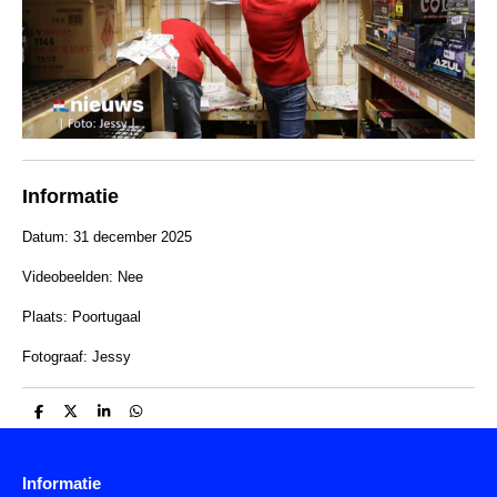
Informatie
Datum: 31 december 2025
Videobeelden: Nee
Plaats: Poortugaal
Fotograaf: Jessy
D
D
S
D
e
e
h
e
l
e
a
l
e
l
r
e
n
e
n
Informatie