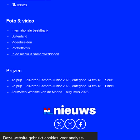
NL nieuws
Foto & video
Internationale beeldbank
Buitenland
Videobeelden
Portretfoto's
In de media & samenwerkingen
Prijzen
1e prijs – Zilveren Camera Junior 2023, categorie 14 t/m 18 – Serie
2e prijs – Zilveren Camera Junior 2022, categorie 14 t/m 18 – Enkel
JouwWeb Website van de Maand – augustus 2025
X
I
F
n
a
s
c
Powered by
NL nieuws
en
JouwWeb
Deze website gebruikt cookies voor analyse-
t
e