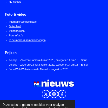
NL nieuws
Foto & video
Internationale beeldbank
Buitenland
Videobeelden
Portretfoto's
In de media & samenwerkingen
Prijzen
1e prijs – Zilveren Camera Junior 2023, categorie 14 t/m 18 – Serie
2e prijs – Zilveren Camera Junior 2022, categorie 14 t/m 18 – Enkel
JouwWeb Website van de Maand – augustus 2025
X
I
F
n
a
s
c
Powered by
NL nieuws
en
JouwWeb
Deze website gebruikt cookies voor analyse-
t
e