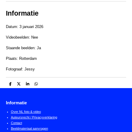
Informatie
Datum: 3 januari 2026
Videobeelden: Nee
Staande beelden: Ja
Plaats: Rotterdam
Fotograaf: Jessy
D
D
S
D
e
e
h
e
l
e
a
l
e
l
r
e
n
e
n
Informatie
Over NL foto & video
Auteursrecht / Privacyverklaring
Contact
Beeldmateriaal aanvragen