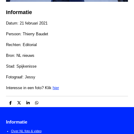
Informatie
Datum: 21 februari 2021
Persoon: Thierry Baudet
Rechten:
Editorial
Bron: NL nieuws
Stad: Spijkenisse
Fotograaf: Jessy
Interesse in een foto? Klik
hier
D
D
S
D
e
e
h
e
l
e
a
l
e
l
r
e
n
e
n
Informatie
Over NL foto & video