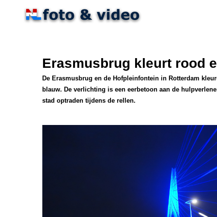
Ga
direct
naar
de
hoofdinhoud
Erasmusbrug kleurt rood en
De Erasmusbrug en de Hofpleinfontein in Rotterdam kleu
blauw. De verlichting is een eerbetoon aan de hulpverlene
stad optraden tijdens de rellen.