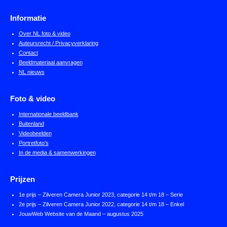
l
e
a
l
e
l
r
e
n
e
n
Informatie
Over NL foto & video
Auteursrecht / Privacyverklaring
Contact
Beeldmateriaal aanvragen
NL nieuws
Foto & video
Internationale beeldbank
Buitenland
Videobeelden
Portretfoto's
In de media & samenwerkingen
Prijzen
1e prijs – Zilveren Camera Junior 2023, categorie 14 t/m 18 – Serie
2e prijs – Zilveren Camera Junior 2022, categorie 14 t/m 18 – Enkel
JouwWeb Website van de Maand – augustus 2025