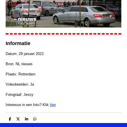
Informatie
Datum: 29 januari 2022
Bron: NL nieuws
Plaats: Rotterdam
Videobeelden: Ja
Fotograaf: Jessy
Interesse in een foto? Klik
hier
D
D
S
D
e
e
h
e