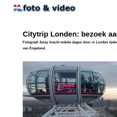
Ga
direct
naar
de
hoofdinhoud
Citytrip Londen: bezoek aa
Fotograaf Jessy bracht enkele dagen door in Londen tijden
van Engeland.