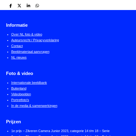
D
D
S
D
e
e
h
e
l
e
a
l
e
l
r
e
n
e
n
Informatie
Over NL foto & video
Auteursrecht / Privacyverklaring
Contact
Beeldmateriaal aanvragen
NL nieuws
Foto & video
Internationale beeldbank
Buitenland
Videobeelden
Portretfoto's
In de media & samenwerkingen
Prijzen
1e prijs – Zilveren Camera Junior 2023, categorie 14 t/m 18 – Serie